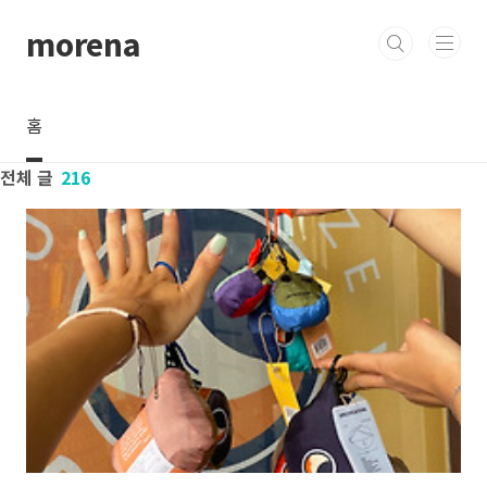
본문 바로가기
morena
홈
전체 글
216