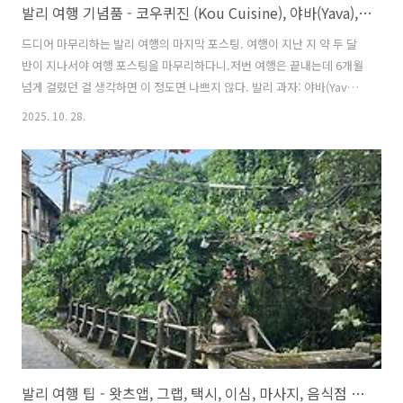
발리 여행 기념품 - 코우퀴진 (Kou Cuisine), 야바(Yava), 코코넛칩(Coconut chips), 카사바칩(Cassava chips), 티켓투더문 (Ticket to the moon)
드디어 마무리하는 발리 여행의 마지막 포스팅. 여행이 지난 지 약 두 달
반이 지나서야 여행 포스팅을 마무리하다니.저번 여행은 끝내는데 6개월
넘게 걸렸던 걸 생각하면 이 정도면 나쁘지 않다. 발리 과자: 야바(Yava),
코코넛칩(Coconut chips), 카사바칩(Cassava chips)가장 왼쪽 사진은
2025. 10. 28.
편의점에서 우연히 먹고 모두가 반해버린 카사바칩(cassava chips)이
다. 감자칩처럼 생겼지만 감자가 아니라 카사바라는 다른 뿌리로 만든 과
자라고 한다. 다른 맛도 먹었었는데 저 플레인 맛이 가장 맛있었다. 발리
에 방문한다면 꼭 먹어보기를 추천한다. 중간에 위치한 코코넛 칩스
(Coconut chips). 발리에는 다양한 브랜드의 코코넛 칩스가 있는데 사
진에 나온 저 브랜드를 강력 추천한다...
발리 여행 팁 - 왓츠앱, 그랩, 택시, 이심, 마사지, 음식점 가격, 발리 여행 주의점