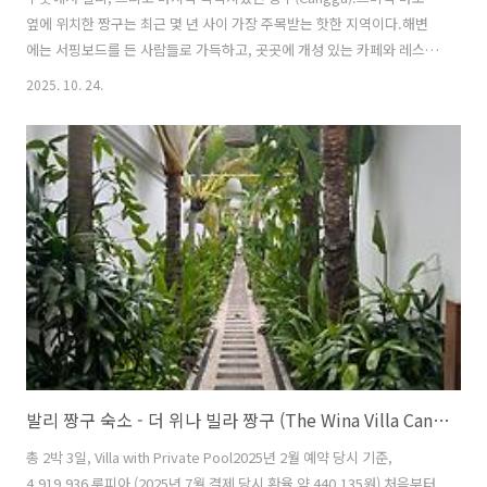
옆에 위치한 짱구는 최근 몇 년 사이 가장 주목받는 핫한 지역이다.해변
에는 서핑보드를 든 사람들로 가득하고, 곳곳에 개성 있는 카페와 레스토
랑, 바, 비치클럽이 즐비하다.낮에는 여유롭고 느긋하지만, 밤이 되면 완
2025. 10. 24.
전히 다른 얼굴을 보여주는 도시.여행의 끝을 함께한 짱구의 비치클럽,
맛집과 카페를 정리해본다. 버터맨 (Butterman)짱구에서의 아침은 언
제나 햇살과 버터향으로 시작되었다.들어서자마자 퍼지는 따뜻한 크로
와상 향기, 유리 진열대 너머로 갓 구워진 빵들이 줄지어 있는 풍경.이곳
은 단순히 “카페”가 아니라,‘행복한 냄새가 나는 곳’ 이라는 표현이 더 어
울렸다.관광객뿐 아니라 현지인들도 들락거렸고, 계속 차오르는 손님들
사이에..
발리 짱구 숙소 - 더 위나 빌라 짱구 (The Wina Villa Canggu)
총 2박 3일, Villa with Private Pool2025년 2월 예약 당시 기준,
4,919,936 루피아 (2025년 7월 결제 당시 환율 약 440,135원) 처음부터