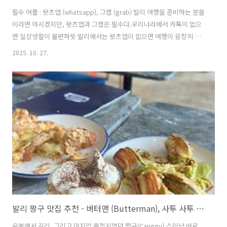
필수 어플 : 왓츠앱 (whatsapp), 그랩 (grab) 발리 여행을 준비하는 분들
이라면 아시겠지만, 왓츠앱과 그랩은 필수다.우리나라에서 카톡이 없으
면 일상생활이 불편하듯 발리에서는 왓츠앱이 없으면 여행이 굉장히 불
편해진다.우붓의 로스테리아호에서는 대기자 명단에 번호를 남기면 자
2025. 10. 27.
리가 준비됐을 때 왓츠앱으로 연락을 줄 정도니까.왓츠앱과 그랩 둘 다
특별할 것 없이 카톡처럼 핸드폰 번호에 미리 연결해 두고 쓰면 되니까
여행 가기 전에 미리 설정해 두고 가는 걸 추천한다.특히 그랩은 미리 카
드까지 연결해두면 더욱 편하게 쓸 수 있다. 공항 이동첫번째 우붓 포스
팅에서도 언급했듯이 우리는 미리 덴파사르 공항에서 우붓 호스텔까지
데려다주는 차량을 아래 마이리얼트립에서 예약했었다.오늘 적용되는
최저가 덴파사르 공..
발리 짱구 맛집 추천 - 버터맨 (Butterman), 사투 사투 커피 컴퍼니 (Satu Satu Coffee Company), 카페 델 마 발리 (Café del Mar Bali), 밀크 앤 마두 (Milk & Madu Berawa), 핀즈 비치클럽 (Finns Beach Club)
우붓에서 길리, 그리고 마지막 목적지였던 짱구(Canggu).스미냑 바로