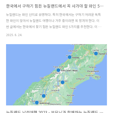
한국에서 구하기 힘든 뉴질랜드에서 꼭 사가야 할 와인 5가지
뉴질랜드는 와인 산지로 유명하다. 특히 한국에서는 구하기 어려운 독특
한 와인이 많아서 뉴질랜드 여행이나 거주 중이라면 꼭 챙겨야 한다. 이
번 글에서는 한국에서 찾기 힘든 뉴질랜드 와인 5가지를 추천한다. 이 와
인들은 한국에 가져가면 친구, 가족, 또는 와인 애호가들에게 특별한 선
2025. 6. 24.
물이 된다. 가격은 $25~$150 정도로 가성비가 좋고 희소성이 있는 와인
들로 골랐다. 1. Felton Road Bannockburn Pinot Noir센트럴 오타고
(Central Otago) 지역의 프리미엄 레드 와인이다. 체리, 자두, 흙 내음이
조화를 이루는 피노 누아로, 부드럽고 깊은 맛이 특징이다.Felton Road
는 소규모 부티크 와이너리여서 한국 수입량이 매우 적다. 한국 와인샵에
서는 $100 이상이거나 재고..
뉴질랜드 남섬여행 2023 - 부모님과 함께하는 뉴질랜드 남섬여행 (뉴질랜드 로드트립, 뉴질랜드 남섬 자유여행, 뉴질랜드 자동차여행)