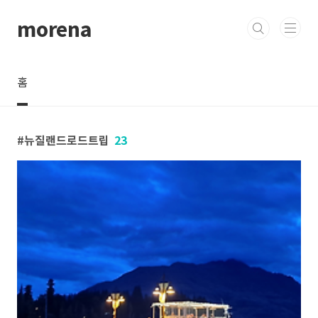
본문 바로가기
morena
홈
뉴질랜드로드트립
23