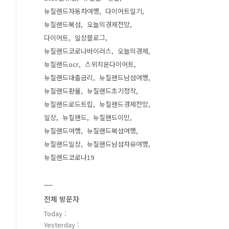
뉴질랜드자동차여행
다이어트일기
뉴질랜드북섬
오늘의경제전망
다이어트
일상블로그
뉴질랜드코로나바이러스
오늘의경제
뉴질랜드ocr
스위치온다이어트
뉴질랜드대출금리
뉴질랜드남섬여행
뉴질랜드환율
뉴질랜드초기정착
뉴질랜드로드트립
뉴질랜드경제전망
일상
뉴질랜드
뉴질랜드이민
뉴질랜드여행
뉴질랜드북섬여행
뉴질랜드일상
뉴질랜드남섬자유여행
뉴질랜드코로나19
전체 방문자
Today :
Yesterday :