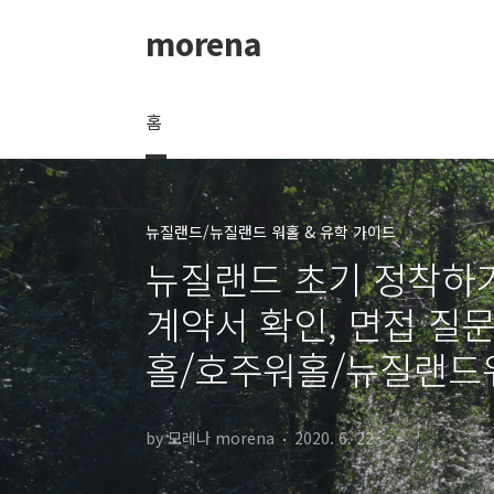
본문 바로가기
morena
홈
뉴질랜드/뉴질랜드 워홀 & 유학 가이드
뉴질랜드 초기 정착하기 
계약서 확인, 면접 질
홀/호주워홀/뉴질랜드
by 모레나 morena
2020. 6. 22.