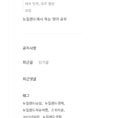
태국 방콕, 호주 멜번
유럽
뉴질랜드에서 하는 영어 공부
공지사항
최근글
인기글
최근댓글
태그
뉴질랜드남섬
뉴질랜드경제
뉴질랜드자유여행
스위치온
2015년유럽
뉴질랜드생활