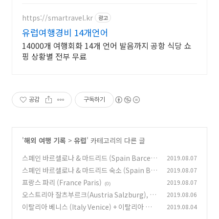
https://smartravel.kr
광고
유럽여행경비 14개언어
14000개 여행회화 14개 언어 발음까지 공항 식당 쇼
핑 상황별 전부 무료
공감
구독하기
'
해외 여행 기록
>
유럽
' 카테고리의 다른 글
스페인 바르셀로나 & 마드리드 (Spain Barcelo
2019.08.07
na & Madrid)
스페인 바르셀로나 & 마드리드 숙소 (Spain Bar
2019.08.07
(1)
celona & Madrid)
프랑스 파리 (France Paris)
2019.08.07
(1)
(0)
오스트리아 잘츠부르크(Austria Salzburg), 독
2019.08.06
일 뮌헨, 프랑크푸르트 & 하이델베르크(Germa
이탈리아 베니스 (Italy Venice) + 이탈리아 여행
2019.08.04
ny Munich, Frankfurt & Heidelberg)
팁
(0)
(0)