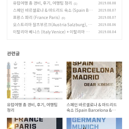
유럽여행 총 경비, 후기, 여행팁 정리
2019.08.08
(1)
스페인 바르셀로나 & 마드리드 숙소 (Spain Bar
2019.08.07
celona & Madrid)
프랑스 파리 (France Paris)
2019.08.07
(1)
(0)
오스트리아 잘츠부르크(Austria Salzburg), 독
2019.08.06
일 뮌헨, 프랑크푸르트 & 하이델베르크(Germa
이탈리아 베니스 (Italy Venice) + 이탈리아 여행
2019.08.04
ny Munich, Frankfurt & Heidelberg)
팁
(0)
(0)
관련글
유럽여행 총 경비, 후기, 여행팁
스페인 바르셀로나 & 마드리드
정리
숙소 (Spain Barcelona &
Madrid)