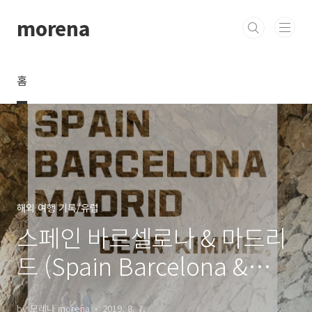
본문 바로가기
morena
홈
해외 여행 기록/유럽
스페인 바르셀로나 & 마드리
드 (Spain Barcelona &
Madrid)
by 모레나 morena
2019. 8. 7.