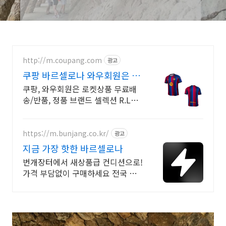
http://m.coupang.com
광고
쿠팡 바르셀로나 와우회원은 무
제한 무료 배송
쿠팡, 와우회원은 로켓상품 무료배
송/반품, 정품 브랜드 셀렉션 R.LUX
입점. 꼭 필요한 제품은 쿠팡에서 더
저렴하게, 로켓배송으로 더 빠르게!
https://m.bunjang.co.kr/
광고
지금 가장 핫한 바르셀로나
번개장터에서 새상품급 컨디션으로!
가격 부담없이 구매하세요 전국 각
지에서 올라오는 전국구 최다 상품
매일 10만 개 이상의 신규 상품 업로
드