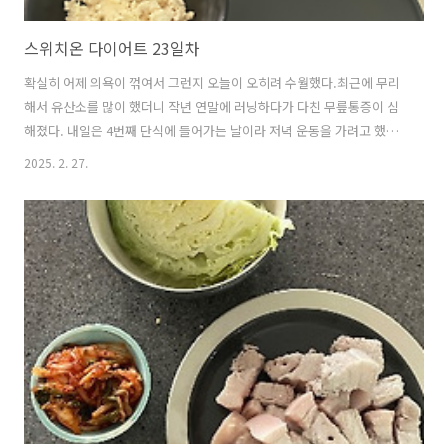
스위치온 다이어트 23일차
확실히 어제 의욕이 꺾여서 그런지 오늘이 오히려 수월했다.최근에 무리
해서 유산소를 많이 했더니 작년 연말에 러닝하다가 다친 무릎통증이 심
해졌다. 내일은 4번째 단식에 들어가는 날이라 저녁 운동을 가려고 했는
데 내일 상태를 지켜본 뒤에 결정해야 할 것 같다. 살도 안빠지면서 운동
2025. 2. 27.
도 못하게 어쩌란 말이냐, 내 몸아......😭 스위치온 다이어트하면서 재택
하는 날에는 빼먹지 않고 먹는 오이+참치+김+현미밥+계란의 조합으로
점심을 먹었다. 저녁으로는 인터넷에 떠도는 참치쌈장을 대신해 참치 고
추장을 만들었다. 별건 없고... 참치 + 다진양파 + 고추장 + 고추가루 + 알
룰로스 + 다진마늘 + 참기름 조금 이 조합이 다다. 처음엔 고추장을 넣지
않고 먹어보려고 했으나, 고추장 없이는 아이들이 너무 흐트러지는 느..