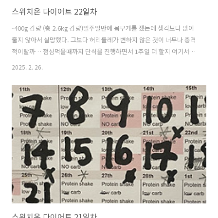
스위치온 다이어트 22일차
-400g 감량 (총 2.6kg 감량)일주일만에 몸무게를 쟀는데 생각보다 많이
줄지 않아서 실망했다. 그보다 허리둘레가 변하지 않은 것이 너무나 충격
적이랄까… 점심먹을때까지 단식을 진행하면서 1주일 더 할지 여기서 멈
출지 고민했는데 이왕 여기까지 한 거 3주차 반복으로 한 주 더 하고 다음
2025. 2. 26.
주에 끝내기로 마음먹었다. 스위치온 다이어트가 끝나도 다이어트는 쭉
이어서 할 거라 생활에 큰 변화는 없겠지만 그래도 속세음식을 조금씩 즐
겨가며 다이어트를 진행하고 싶다. 오늘부터 저녁양을 줄이기로 한 다짐
이 무색하게 저녁을 양껏 먹어줬다. 그리고 양심에 찔려서 집에서 홈트영
샅 두개까지 ✌️오늘의 요약아침 x점심 1시 새우포케간식 4시 프로틴쉐이
크저녁 6시 30분 수육, 양배추찜, 김치운동아침: 공복 인클라인 걷기 40..
스위치온 다이어트 21일차