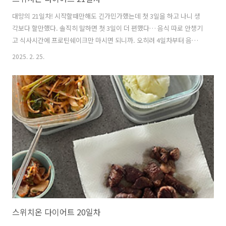
대망의 21일차! 시작할때만해도 긴가민가했는데 첫 3일을 하고 나니 생
각보다 할만했다. 솔직히 말하면 첫 3일이 더 편했다… 음식 따로 안챙기
고 식사시간에 프로틴쉐이크만 마시면 되니까. 오히려 4일차부터 음식을
먹으면서 진짜 양에 상관없이 먹어도 되나..? 계속 생각하고 의심하고 차
2025. 2. 25.
라리 속이라도 편하게 먹지 😂여튼 몸무게는 내일 잴거라서 3주차에 살
이 얼마나 빠졌는지는 잘 모르겠다. 중요한건 아직까지 눈바디로 확실히
보이는 변화는 없다는 것… 그래서 몸무게라도 줄었으면 좋겠는데 사실
유지만 해도 2.3kg나 빠진 거니까. 나쁘지 않다고 생각하려고 노력중이
다. 근육이 붙고 있는 중인 거겠지!!하는 마음으로…. 오늘은 스위치온 다
이어트의 3번째 단식을 진행하고 있다. 확실히 단식도 할수록 할만해지
는 것 같..
스위치온 다이어트 20일차