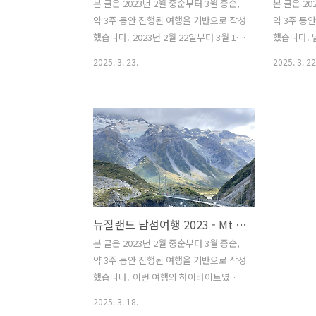
본 글은 2023년 2월 중순부터 3월 중순,
본 글은 20
약 3주 동안 진행된 여행을 기반으로 작성
약 3주 동
했습니다. 2023년 2월 22일부터 3월 18
했습니다. 
일까지 약 3주 동안 부모님과 함께 뉴질랜
이기 때문에
2025. 3. 23.
2025. 3. 22
드 남섬을 여행했다. 2년이 지나서야 이
하기로 했다
여행을 마무리하는 글을 쓰게 되다니, 시
후기를 빠
간이 흐르면서 세세한 기억이 희미해진
크고, 현재
것이 아쉽지만 그래도 끝을 맺을 수 있다
최근 정보를
는 것이 중요하다고 생각한다. 마무리를
을 따로 준
지어야 다음 여행 기록을 이어갈 수 있기
Beachcom
때문이다. 여행 비용을 좀 더 현실적으로
Beach Roa
공유하고 싶었지만, 이미 시간이 많이 흘
New Zeal
렀고 기름값을 따로 기록하지 않았던 점,
22일~24일(
뉴질랜드 남섬여행 2023 - Mt Cook, 마운트쿡, Hooker Valley, 후커밸리 (마운트쿡 트래킹, 후커밸리 트래킹, 뉴질랜드 로드트립, 뉴질랜드 남섬 자유여행, 뉴질랜드 자동차여행)
외식과 직접 요리를 병행하면서 식비를
일 (4박 5일
정확히 정리하기 어려운 점 때문에 대략
NZD 174.
본 글은 2023년 2월 중순부터 3월 중순,
적인 금액만 정리할 수 있었다. 그래도 남
Studio (m
약 3주 동안 진행된 여행을 기반으로 작성
아 있는 기록을 바탕으로 숙소 비용과 액
했습니다. 이번 여행의 하이라이트였던
티비티 비용을 정리했다..
마운트쿡 후커밸리 트레킹. 몇 년 전 처음
2025. 3. 18.
방문했을 때는 날씨가 흐리고 비가 와서