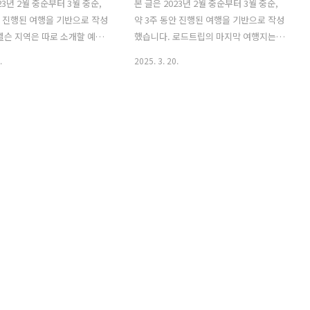
23년 2월 중순부터 3월 중순,
본 글은 2023년 2월 중순부터 3월 중순,
안 진행된 여행을 기반으로 작성
약 3주 동안 진행된 여행을 기반으로 작성
넬슨 지역은 따로 소개할 예정
했습니다. 로드트립의 마지막 여행지는
 이번 여행 후기에서는 생략
핸머 스프링(Hanmer Springs). 천연 온
.
2025. 3. 20.
. 무엇보다도 2년이 지난 여행
천으로 유명한 이곳은 사실상 핫풀(Hot
르게 마무리하고 싶은 마음이
Pools) 외에는 특별한 관광지가 없는 아
 내가 넬슨에 살고 있기 때문에
주 적은 마을이다. 남섬 최대 도시인 크라
 포함한 보다 자세한 포스팅
이스트처치(Christchurch)에서 약 2시
비할 계획이다. The
간, 넬슨(Nelson)에서는 약 4시간 거리에
ber Hotel📍 주소: 23
위치한 이곳은, 마치 서울 사람들이 주말
d, Tahunanui, Nelson,
에 경기도나 근교로 떠나는 것처럼 크라
and📅 숙박 기간: 2023년 2월
이스트처치나 넬슨에서 주말 여행지로 많
2박 3일) + 3월 14일 ~ 3월 17
이 찾는 곳이다. 그만큼 동네 자체는 작고
)💵 가격: NZD 684.90 (약
조용하다. 슈퍼마켓은 포스퀘어(Four
82/1박)🛏 객실 유형: Kitchen
Square) 하나뿐이고, 펍도 3~4개 정도가
aximum ..
전부다. 숙소들도 대부분 마을 중심부에
있어 웬만하면 걸어서 이동할 수..