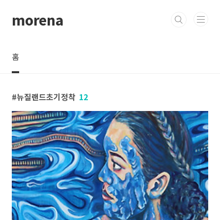
본문 바로가기
morena
홈
뉴질랜드초기정착
12