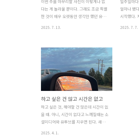
이번 주를 마무리할 사진이 이렇게나 없
일주일마다
다는 게 놀라울 뿐이다. 그래도 조금 특별
얼마나 됐다
한 것이 매우 오랫동안 생각만 했던 유튜
시작했다. 
브를 드디어 시작했기 때문이다. 루나와
게 흘렀던 
2025. 7. 13.
2025. 7. 7.
아서 영상을 올리는 유튜브는 지난 몇 개
다고 여러 
월간 하고 있었지만, 나의 뉴질랜드 생활
드에는 인
을 올리는 유튜브는 꽤나 오랫동안 고민
온갖 팁들이
했다. 특별할 것 없는 나의 일상인데 영상
을 잃었달까
으로 만들어서 올리는 것이 의미가 있을
아져서 주중
까? 이걸 올린다 한들 누가 볼까? 사람들
둘째치고 
에게 전달할 만한 정보가 많은 것도 아닌
좋아서 정
데... 그럼에도 나와 다른 삶을 살고 있는
해내지 못했
누군가에게는 내 생활도 다른 경험을 줄
와 피자, 
하고 싶은 건 많고 시간은 없고
수 있지 않을까 하는 마음과 더불어 지금
금요일 아침
의 나를 남기고 싶은 욕망도 컸다. 사진과
요일에는 무
하고 싶은 것, 해야할 건 많은데 시간이 없
영상을 많이 찍어도 보는 일은 자주 없으
다, 이번주
을 때. 아니, 시간이 없다고 느껴질때는 소
니까 이렇게 순간순간의 장면을 편집해서
할거니까. 
셜미디어와 유투브를 지우면 된다. 새삼
지금의 나를 담아 놓으면 내가 돌..
믿기지 않는
내가 얼마나 많은 시간을 핸드폰에 보내
2025. 4. 1.
고 있었는지 알게 될 것이다. 이번 4월의