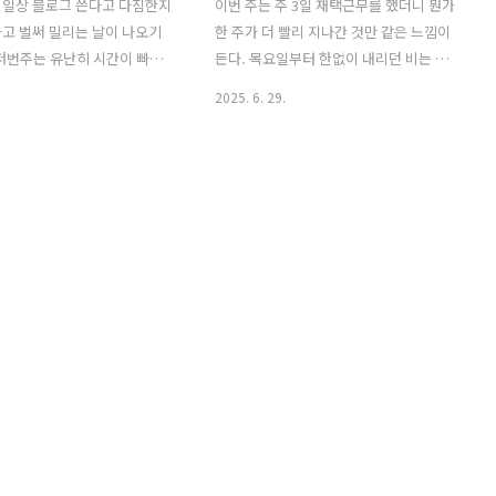
 일상 블로그 쓴다고 다짐한지
이번 주는 주 3일 재택근무를 했더니 뭔가
고 벌써 밀리는 날이 나오기
한 주가 더 빨리 지나간 것만 같은 느낌이
저번주는 유난히 시간이 빠르
든다. 목요일부터 한없이 내리던 비는 넬
한 주다. 인스타그램을 해보겠
슨/타즈만/말보로 지역 곳곳에 많은 피해
2025. 6. 29.
계정을 보다보니 내 인스타 피
를 주고 오늘 오후가 돼서야 저물었다. 언
스타를 어떻게 키우면 되는지
제 그랬냐는 듯 햇빛이 다시 나는 걸 보니
 난무하다. 그래서 오히려 길
다행이다 싶으면서도 홍수 피해를 입은
...최근에 직장에서도 일이 많
모든 사람들의 한숨소리가 여기저기서 들
이 평소보다 조금 더 힘든 건
려온다. 재작년에 크게 홍수가 났던 넬슨
저번주에는 유난히 몸상태도 안
은 이번엔 피해가 덜한듯 한데 타즈만과
기적으로 하던 운동도 제대로
말보로 지역에서는 모든 학교가 어제 문
다. 거기에 금요일부터 맥주
을 닫고, 심한 곳에서는 대피명령이 떨어
온갖 정크푸드들을 먹어댔더니
질 정도로 피해규모가 큰 홍수였다. 지역
과 비교했을때 오늘 아침, 월
사이를 잇는 다리가 붕괴되고 많은 도로
려 1.4kg가 늘어있었다. 괜찮
가 통제되어서 어제 넬슨은 거의 고립된
부터 다시 또 빡세게 다이어트
상태였다. 날씨도 그렇지만 수요일-목요
약 4주후에 발리로 떠난다는 게
일 차 수리를 맡겨서 집에 꼼짝없이 갇혀
다. 발리를 위해 시작한 다..
있었더니 수/목/금 3일이 분간이 ..