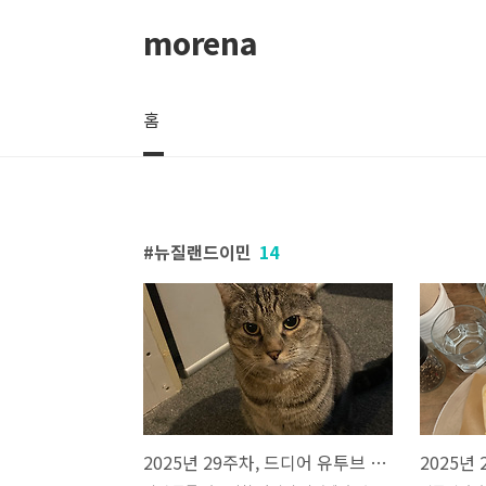
본문 바로가기
morena
홈
뉴질랜드이민
14
2025년 29주차, 드디어 유투브 시작 & 그리고 아픈 내새끼