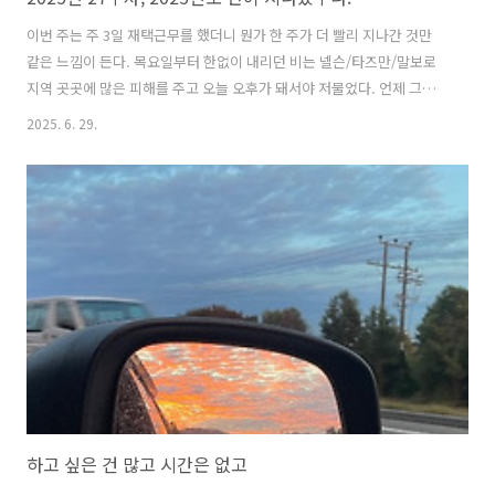
이번 주는 주 3일 재택근무를 했더니 뭔가 한 주가 더 빨리 지나간 것만
같은 느낌이 든다. 목요일부터 한없이 내리던 비는 넬슨/타즈만/말보로
지역 곳곳에 많은 피해를 주고 오늘 오후가 돼서야 저물었다. 언제 그랬
냐는 듯 햇빛이 다시 나는 걸 보니 다행이다 싶으면서도 홍수 피해를 입
2025. 6. 29.
은 모든 사람들의 한숨소리가 여기저기서 들려온다. 재작년에 크게 홍수
가 났던 넬슨은 이번엔 피해가 덜한듯 한데 타즈만과 말보로 지역에서는
모든 학교가 어제 문을 닫고, 심한 곳에서는 대피명령이 떨어질 정도로
피해규모가 큰 홍수였다. 지역 사이를 잇는 다리가 붕괴되고 많은 도로가
통제되어서 어제 넬슨은 거의 고립된 상태였다. 날씨도 그렇지만 수요
일-목요일 차 수리를 맡겨서 집에 꼼짝없이 갇혀있었더니 수/목/금 3일
이 분간이 ..
하고 싶은 건 많고 시간은 없고