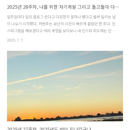
2025년 28주차, 나를 위한 자기계발 그리고 돌고돌아 다이어트
일주일마다 일상 블로그 쓴다고 다짐한지 얼마나 됐다고 벌써 밀리는 날
이 나오기 시작했다. 저번주는 유난히 시간이 빠르게 흘렀던 한 주다. 인
스타그램을 해보겠다고 여러 계정을 보다보니 내 인스타 피드에는 인스
타를 어떻게 키우면 되는지 온갖 팁들이 난무하다. 그래서 오히려 길을
2025. 7. 7.
잃었달까...최근에 직장에서도 일이 많아져서 주중이 평소보다 조금 더
힘든 건 둘째치고 저번주에는 유난히 몸상태도 안 좋아서 정기적으로 하
던 운동도 제대로 해내지 못했다. 거기에 금요일부터 맥주와 피자, 온갖
정크푸드들을 먹어댔더니 금요일 아침과 비교했을때 오늘 아침, 월요일
에는 무려 1.4kg가 늘어있었다. 괜찮다, 이번주부터 다시 또 빡세게 다이
어트 할거니까. 약 4주후에 발리로 떠난다는 게 믿기지 않는다. 발리를
위해 시작한 다..
2025년 27주차, 2025년도 반이 지나갔구나.