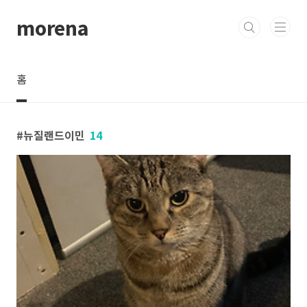
본문 바로가기
morena
홈
뉴질랜드이민
14