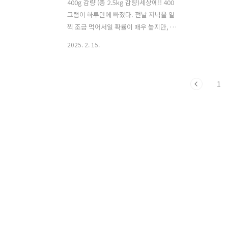
400g 감량 (총 2.5kg 감량)세상에!! 400
그램이 하루만에 빠졌다. 전날 저녁을 일
찍 조금 먹어서일 확률이 매우 높지만, 그
래도 살이 빠지고 있다고 내 몸이 건강해
2025. 2. 15.
지고 있다는 시그널이라고 받아들이기로
했다. 특히 어제는 운동도 열심히 했으니
까 근육이 아니라 체지방만 쭉쭉 빠지고
1
있는거겠지…? 🙏그 자신감으로 점심을
좀… 과식보단 폭식이라고 해도 놀랍지
않을 정도로 과하게 먹었다. 물론 사진에
나온 모든걸 먹진 못했다. 양배추찜, 생
선, 밥은 반에서 2/3정도 먹었고 파무침은
내일 보쌈을 위해 먹고 남은 건 따로 보관
해두었다. 특히 저 두부참치계란전이 정
말 최고였는데 다음에 스위치온다이터트
를 다시 할때 내가 참고하기 위해 아래 링
크를 첨부해두었다. 재료도 간단한데 맛
도 좋아서 스위치온다이어트가 ..