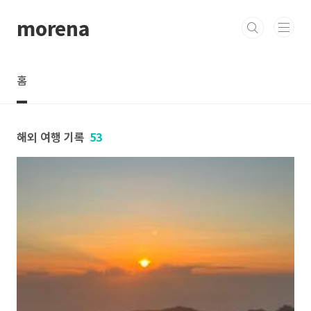
본문 바로가기
morena
홈
해외 여행 기록
53