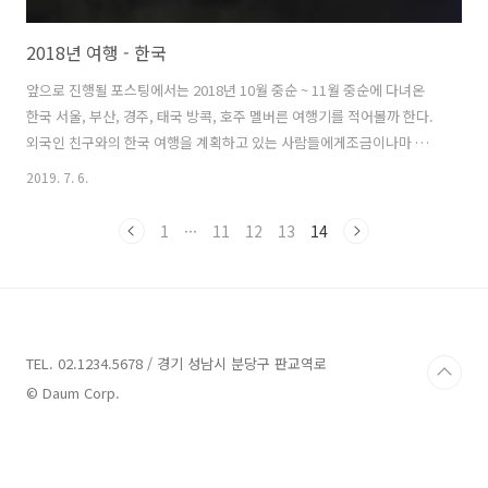
2018년 여행 - 한국
앞으로 진행될 포스팅에서는 2018년 10월 중순 ~ 11월 중순에 다녀온
한국 서울, 부산, 경주, 태국 방콕, 호주 멜버른 여행기를 적어볼까 한다.
외국인 친구와의 한국 여행을 계획하고 있는 사람들에게조금이나마 도
움이 되었으면 하는 마음과우리의 여행기를 추억하고자 하는 마음을 더
2019. 7. 6.
해 포스팅을 작성하려고 한다. 아시아 국가를 처음 방문하는 남자 친구와
함께 하는 여행이기에 음식은 잘 맞을까, 너무 다른 문화에 놀라지는 않
1
···
11
12
13
14
을까, 긴 여행이다 보니 지치지는 않을까.. 걱정도 많이 됐었고, 여러모로
신경을 많이 썼었다.여행 중간에 우여곡절도 많고 싸우기도 많이 한 우리
에겐 굉~장히 뜻깊은 여행이었다. 나도 2년 만에 방문한 한국이었기에
생각보다 많이 달라져 있음에 놀랐고, 무엇보다 공기가 너무 안 좋아져서
가..
TEL. 02.1234.5678 / 경기 성남시 분당구 판교역로
© Daum Corp.