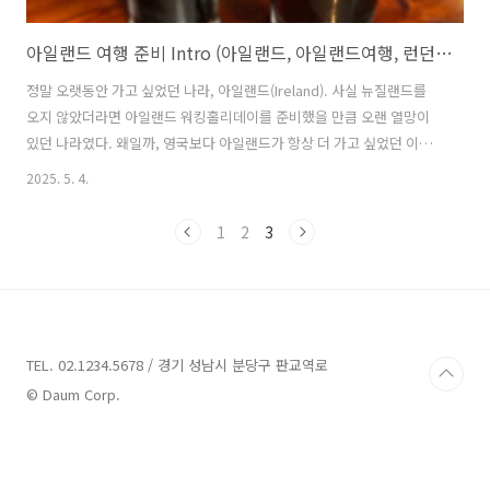
아일랜드 여행 준비 Intro (아일랜드, 아일랜드여행, 런던여행, 아일랜드로드트립, 아일랜드캠핑카)
정말 오랫동안 가고 싶었던 나라, 아일랜드(Ireland). 사실 뉴질랜드를
오지 않았더라면 아일랜드 워킹홀리데이를 준비했을 만큼 오랜 열망이
있던 나라였다. 왜일까, 영국보다 아일랜드가 항상 더 가고 싶었던 이유
는?3년 전 이곳 타지 뉴질랜드에서 만난 아일랜드인 남자친구와 함께하
2025. 5. 4.
며 아일랜드를 방문하게 된 건 어찌 됐든 예정된 절차였다.남자친구를 만
나기전부터 가고 싶었던 곳이기도 했지만, 이젠 남자친구 때문에 더더욱
1
2
3
가고 싶어 졌기 때문이다. 우리는 2024년 여름 6월에서 7월사이에 아일
랜드를 가기로 결정했다.날씨가 안좋기로 유명한 아일랜드라 최대한 날
씨운을 받기 위해 여름에 가기로 한 건 당연한 결정이었다.또 이 시기에
아일랜드 내 많은 페스티벌이 열린다고 했는데, 아쉽게도 여행 중에 페스
티벌은 ..
TEL. 02.1234.5678 / 경기 성남시 분당구 판교역로
© Daum Corp.