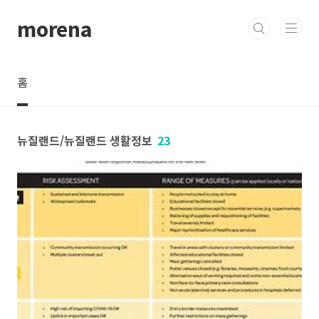
본문 바로가기
morena
홈
뉴질랜드/뉴질랜드 생활정보
23