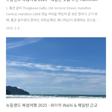
1. 통큰 갈비 (Tongkeun Galbi, 161 Victoria Street, Hamilton
Central, Hamilton 3204) 첫날 저녁을 책임져 준 곳은 한국식 고기 뷔
페, 통큰 갈비였다.한국인 사장님(혹은 매니저님)이 운영하는 곳으로, 가
격은 1인당 $37. 돼지고기, 소고기, 양념 돼지갈비, 양념 소갈비, 닭고기
2025. 2. 6.
까지 다양한 종류의 고기를 무제한으로 즐길 수 있었다.뷔페 코너에는 김
치, 샐러드, 비빔밥 재료 등 한국 고깃집에서 기대할 법한 반찬들이 셀프
서비스로 제공되었고, 특히 치킨 코너가 따로 마련되어 있어 눈길을 끌었
다.후라이드, 양념, 허니양념, 매운양념 등 적어도 5~6가지 종류의 치킨
이 준비되어 있었는데, 확실히 한국식 치킨이 인기가 많은 듯했다.고기만
으로도 배가 불러서 추..
뉴질랜드 북섬여행 2025 - 와이히 Waihi & 해밀턴 근교