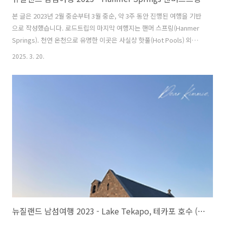
본 글은 2023년 2월 중순부터 3월 중순, 약 3주 동안 진행된 여행을 기반
으로 작성했습니다. 로드트립의 마지막 여행지는 핸머 스프링(Hanmer
Springs). 천연 온천으로 유명한 이곳은 사실상 핫풀(Hot Pools) 외에
는 특별한 관광지가 없는 아주 적은 마을이다. 남섬 최대 도시인 크라이
2025. 3. 20.
스트처치(Christchurch)에서 약 2시간, 넬슨(Nelson)에서는 약 4시간
거리에 위치한 이곳은, 마치 서울 사람들이 주말에 경기도나 근교로 떠나
는 것처럼 크라이스트처치나 넬슨에서 주말 여행지로 많이 찾는 곳이다.
그만큼 동네 자체는 작고 조용하다. 슈퍼마켓은 포스퀘어(Four Square)
하나뿐이고, 펍도 3~4개 정도가 전부다. 숙소들도 대부분 마을 중심부에
있어 웬만하면 걸어서 이동할 수..
뉴질랜드 남섬여행 2023 - Lake Tekapo, 테카포 호수 (테카포 호수 숙소, 테카포 호수, 헬리콥터 투어, 마운트쿡 빙하투어, 뉴질랜드 로드트립, 뉴질랜드 남섬 자유여행, 뉴질랜드 자동차여행)